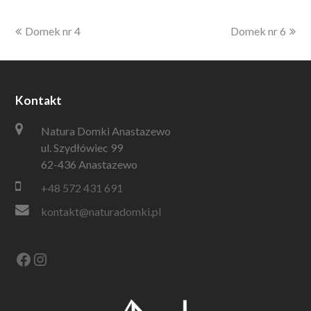
previous
next
Domek nr 4
Domek nr 6
post:
post:
Kontakt
Natura Domki Anastazewo
ul. Szydłówiec 99
62-436 Anastazewo
+48 572 431 691
kontakt@naturadomki.pl
Facebook
Instagram