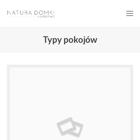
O
Mo
M
Typy pokojów