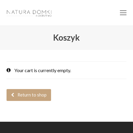
O
Mo
M
Koszyk
Your cart is currently empty.
Return to shop