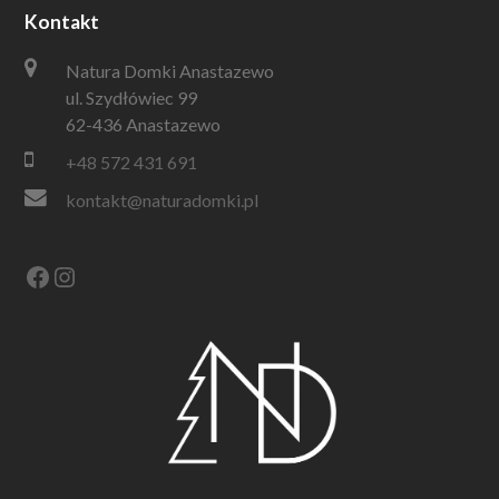
Kontakt
Natura Domki Anastazewo
ul. Szydłówiec 99
62-436 Anastazewo
+48 572 431 691
kontakt@naturadomki.pl
Facebook
Instagram