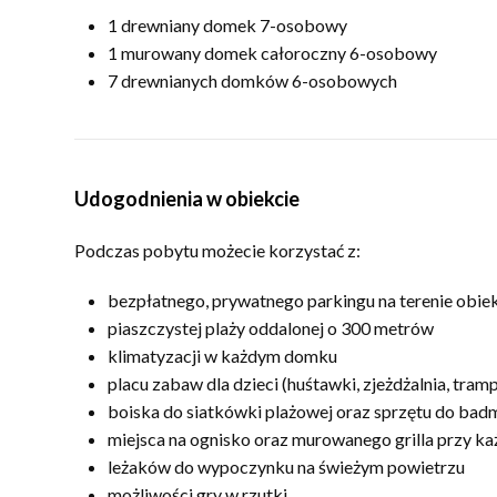
1 drewniany domek 7-osobowy
1 murowany domek całoroczny 6-osobowy
7 drewnianych domków 6-osobowych
Udogodnienia w obiekcie
Podczas pobytu możecie korzystać z:
bezpłatnego, prywatnego parkingu na terenie obie
piaszczystej plaży oddalonej o 300 metrów
klimatyzacji w każdym domku
placu zabaw dla dzieci (huśtawki, zjeżdżalnia, tram
boiska do siatkówki plażowej oraz sprzętu do bad
miejsca na ognisko oraz murowanego grilla przy 
leżaków do wypoczynku na świeżym powietrzu
możliwości gry w rzutki