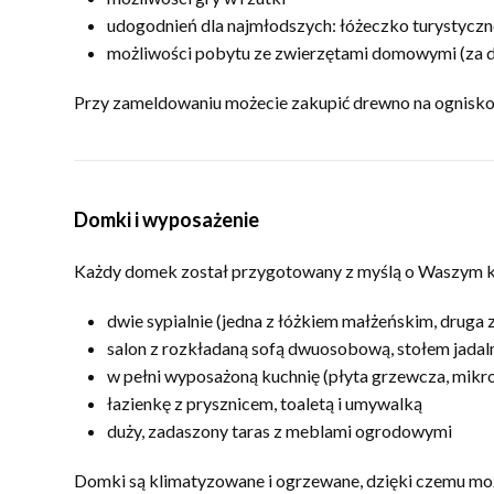
udogodnień dla najmłodszych: łóżeczko turystyczne
możliwości pobytu ze zwierzętami domowymi (za 
Przy zameldowaniu możecie zakupić drewno na ognisko –
Domki i wyposażenie
Każdy domek został przygotowany z myślą o Waszym kom
dwie sypialnie (jedna z łóżkiem małżeńskim, druga
salon z rozkładaną sofą dwuosobową, stołem jada
w pełni wyposażoną kuchnię (płyta grzewcza, mikro
łazienkę z prysznicem, toaletą i umywalką
duży, zadaszony taras z meblami ogrodowymi
Domki są klimatyzowane i ogrzewane, dzięki czemu mo