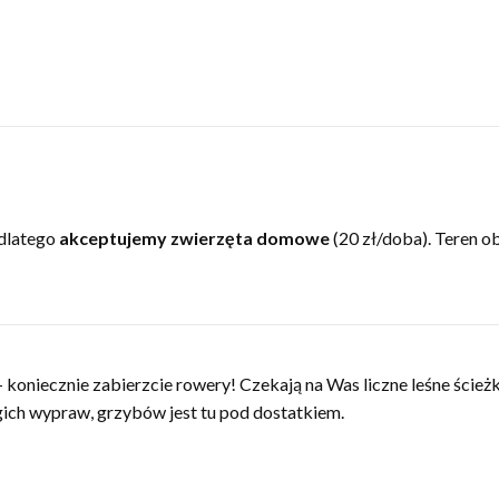
 dlatego
akceptujemy zwierzęta domowe
(20 zł/doba). Teren o
koniecznie zabierzcie rowery! Czekają na Was liczne leśne ścieżki
gich wypraw, grzybów jest tu pod dostatkiem.