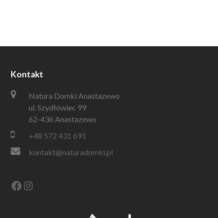
Kontakt
Natura Domki Anastazewo
ul. Szydłówiec 99
62-436 Anastazewo
+48 572 431 691
kontakt@naturadomki.pl
Facebook
Instagram