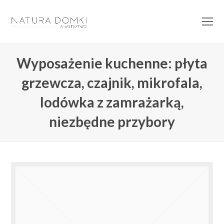
O
Mo
M
Wyposażenie kuchenne: płyta
grzewcza, czajnik, mikrofala,
lodówka z zamrażarką,
niezbędne przybory