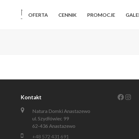
OFERTA
CENNIK
PROMOCJE
GALE
Faceb
Ins
Kontakt
Natura Domki Anastazewo
ul. Szydłówiec 99
62-436 Anastazewo
+48 572 431 691