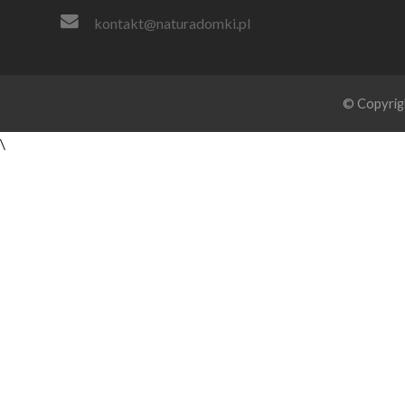
kontakt@naturadomki.pl
© Copyrig
\